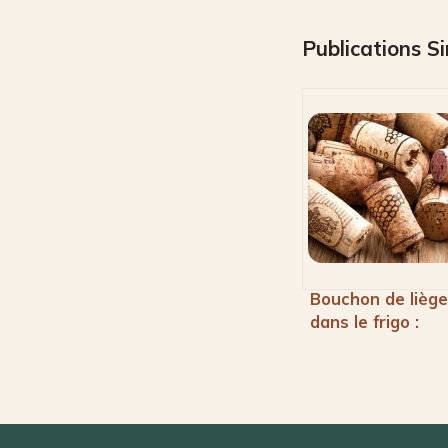
Publications Si
Bouchon de liège
dans le frigo :
cette astuce
géniale séduit d
plus en plus de
foyers