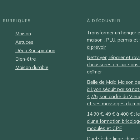
RUBRIQUES
À DÉCOUVRIR
Transformer un hangar 
Maison
maison : PLU, permis et
Astuces
à prévoir
Déco & inspiration
Nettoyer, réparer et rav
Bien-être
chaussures en cuir sans 
Maison durable
abîmer
Belle de Maïa Maison d
à Lyon séduit par sa no
4,7/5, son cadre du Vieu
et ses massages du m
14,90 €, 49 € à 400 € : le
d’une formation bricola
modules et CPF
Quel sèche-linge choisir 