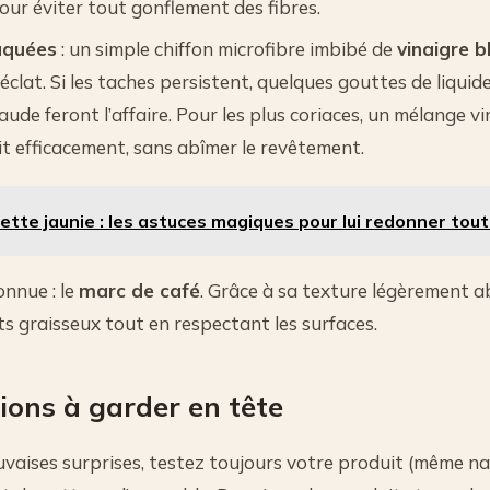
our éviter tout gonflement des fibres.
aquées
: un simple chiffon microfibre imbibé de
vinaigre b
éclat. Si les taches persistent, quelques gouttes de liquide
aude feront l’affaire. Pour les plus coriaces, un mélange vi
t efficacement, sans abîmer le revêtement.
ette jaunie : les astuces magiques pour lui redonner tou
nnue : le
marc de café
. Grâce à sa texture légèrement ab
ts graisseux tout en respectant les surfaces.
ions à garder en tête
uvaises surprises, testez toujours votre produit (même na