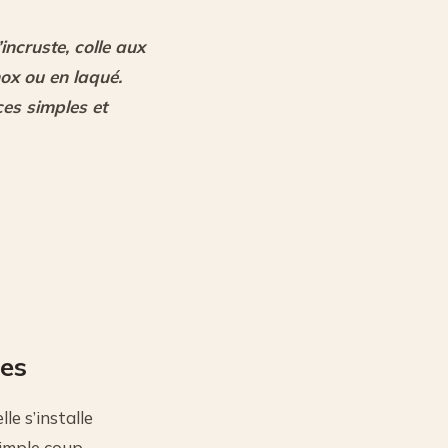
’incruste, colle aux
nox ou en laqué.
es simples et
ées
lle s’installe
simple coup