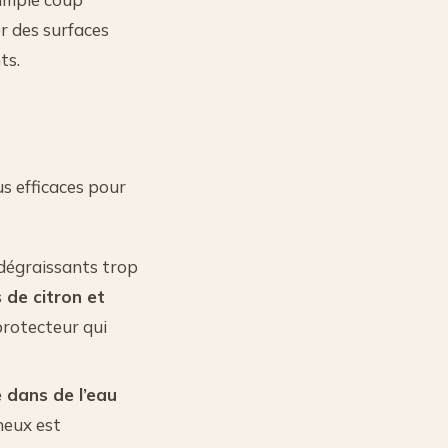
er des surfaces
ts.
s efficaces pour
s dégraissants trop
s de citron et
 protecteur qui
é dans de l’eau
neux est