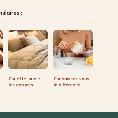
milaires :
Couette jaunie :
Connaissez-vous
les astuces
la différence
magiques pour lui
entre bicarbonate
e
redonner toute sa
alimentaire et
blancheur
ménager ?