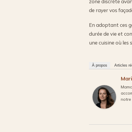
zone discrète avan
de rayer vos façade
En adoptant ces g
durée de vie et co
une cuisine où les 
À propos
Articles r
Mar
Maman
accom
notre