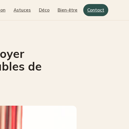
son
Astuces
Déco
Bien-être
Contact
toyer
ubles de