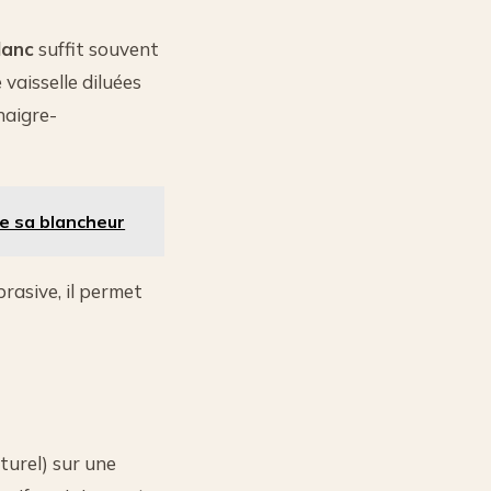
lanc
suffit souvent
 vaisselle diluées
naigre-
te sa blancheur
rasive, il permet
turel) sur une