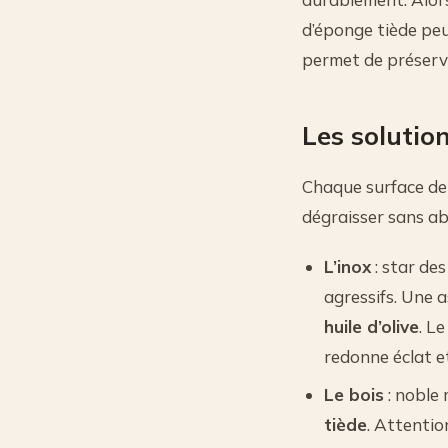
d’éponge tiède peut
permet de préserve
Les solutio
Chaque surface dem
dégraisser sans ab
L’inox
: star des
agressifs. Une 
huile d’olive
. L
redonne éclat et
Le bois
: noble 
tiède
. Attentio