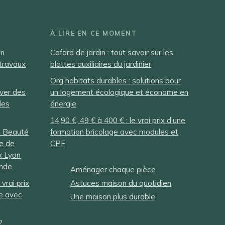
À LIRE EN CE MOMENT
en
Cafard de jardin : tout savoir sur les
 travaux
blattes auxiliaires du jardinier
Org habitats durables : solutions pour
iver des
un logement écologique et économe en
les
énergie
14,90 €, 49 € à 400 € : le vrai prix d’une
e Beauté
formation bricolage avec modules et
te de
CPF
x Lyon
onde
Aménager chaque pièce
 vrai prix
Astuces maison du quotidien
ge avec
Une maison plus durable
?