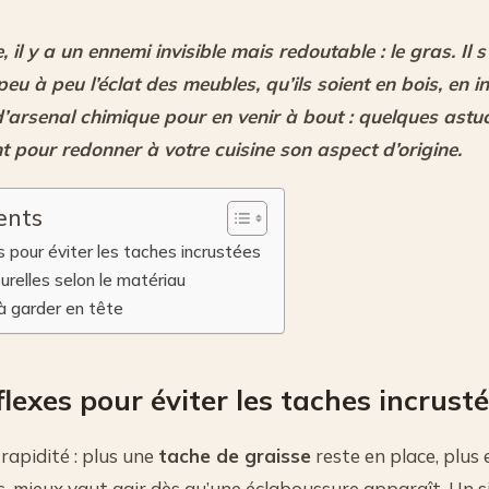
 il y a un ennemi invisible mais redoutable : le gras. Il s
 peu à peu l’éclat des meubles, qu’ils soient en bois, en i
’arsenal chimique pour en venir à bout : quelques astuc
nt pour redonner à votre cuisine son aspect d’origine.
ents
 pour éviter les taches incrustées
urelles selon le matériau
à garder en tête
flexes pour éviter les taches incrust
 rapidité : plus une
tache de graisse
reste en place, plus e
, mieux vaut agir dès qu’une éclaboussure apparaît. Un 