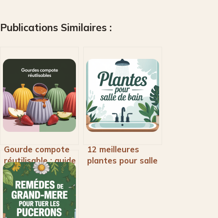
Publications Similaires :
Gourde compote
12 meilleures
réutilisable : guide
plantes pour salle
d’achat et
de bain : sélection
conseils
et conseils
d’utilisation
d’entretien