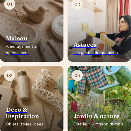
01
02
Maison
Astuces
Aménagement &
agencement
Les gestes du quotidien
03
04
Déco &
inspiration
Jardin & nature
Objets, styles, idées
Extérieur & maison durable