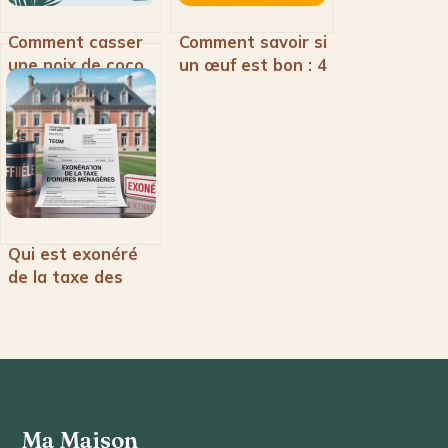
Comment casser
Comment savoir si
une noix de coco
un œuf est bon : 4
facilement et
tests simples et
sans danger
infaillibles
Qui est exonéré
de la taxe des
ordures
ménagères :
critères et
démarches
Ma Maison