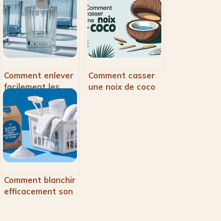
Comment enlever
Comment casser
facilement les
une noix de coco
étiquettes sur
facilement et
verre : 6
sans danger
méthodes
infaillibles
Comment blanchir
efficacement son
linge avec du
bicarbonate de