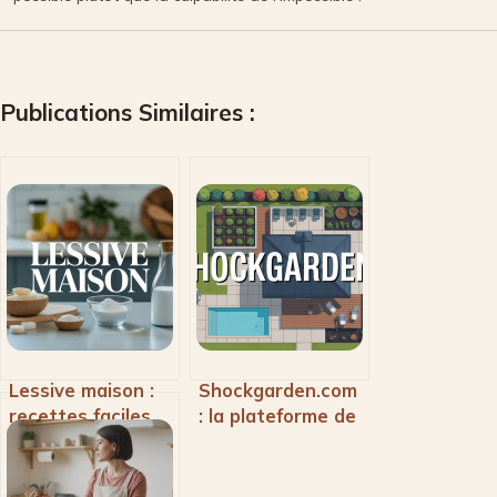
Publications Similaires :
Lessive maison :
Shockgarden.com
recettes faciles
: la plateforme de
et astuces pour la
référence pour
fabriquer en 10
l’aménagement
minutes
maison et jardin