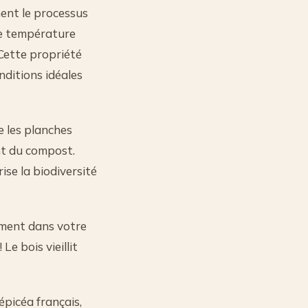
ent le processus
de température
Cette propriété
nditions idéales
 les planches
nt du compost.
ise la biodiversité
ement dans votre
Le bois vieillit
épicéa français,