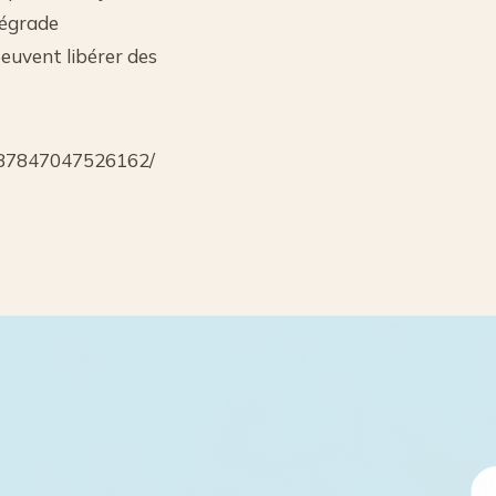
dégrade
euvent libérer des
587847047526162/