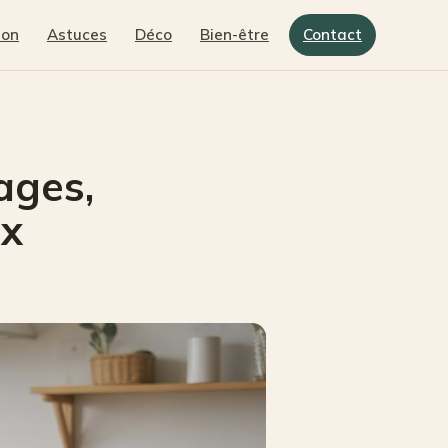
son
Astuces
Déco
Bien-être
Contact
ages,
ix