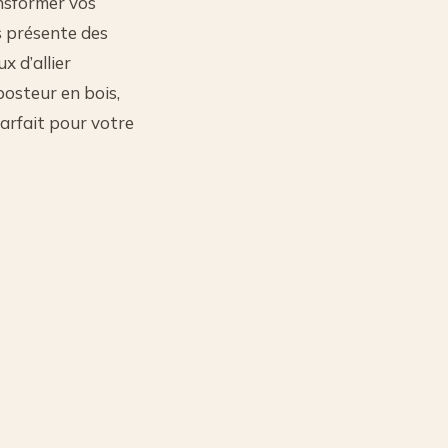
nsformer vos
is présente des
x d’allier
osteur en bois,
parfait pour votre