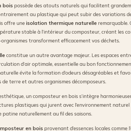
 bois
possède des atouts naturels qui facilitent grandem
ntrairement au plastique qui peut subir des variations 
is offre une
isolation thermique naturelle
remarquable. 
érature stable à l’intérieur du composteur, créant les co
o-organismes transforment efficacement vos déchets.
lle
constitue un autre avantage majeur. Les espaces entre
culation d’air optimale, essentielle au bon fonctionneme
aturelle évite la formation d’odeurs désagréables et favor
rs de terre et autres organismes décomposeurs.
 esthétique, un composteur en bois s’intègre harmonieus
uctures plastiques qui jurent avec l’environnement naturel ! 
 patine naturellement au fil des saisons.
mposteur en bois
provenant d’essences locales comme l’