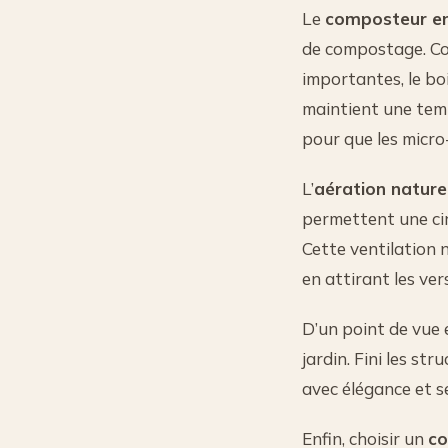
Le
composteur en
de compostage. Co
importantes, le bo
maintient une temp
pour que les micr
L’
aération nature
permettent une cir
Cette ventilation n
en attirant les ve
D’un point de vue
jardin. Fini les str
avec élégance et se
Enfin, choisir un
co