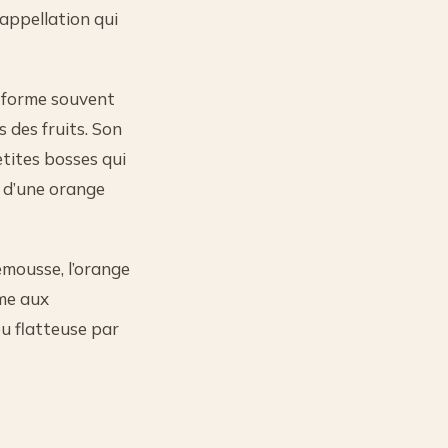
e appellation qui
 forme souvent
 des fruits. Son
tites bosses qui
e d’une orange
emousse, l’orange
me aux
u flatteuse par