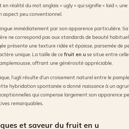
 en réalité du mot anglais « ugly » qui signifie « laid », un
on aspect peu conventionnel.
tingue immédiatement par son apparence particulière. Sa
lière ne correspond pas aux standards de beauté habituels
ée présente une texture ridée et épaisse, parsemée de pe
ctère unique. La taille de ce
fruit en u
se situe entre cell
pamplemousse, offrant une générosité appréciable.
ïque, l’ugli résulte d’un croisement naturel entre le pampl
Cette hybridation spontanée a donné naissance à un agru
exceptionnelles qui compense largement son apparence pe
tives remarquables.
iques et saveur du fruit en u