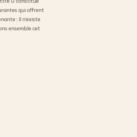
ettre U constitue
urantes qui offrent
ante : il n’existe
rons ensemble cet