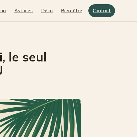
son
Astuces
Déco
Bien-être
Contact
, le seul
U