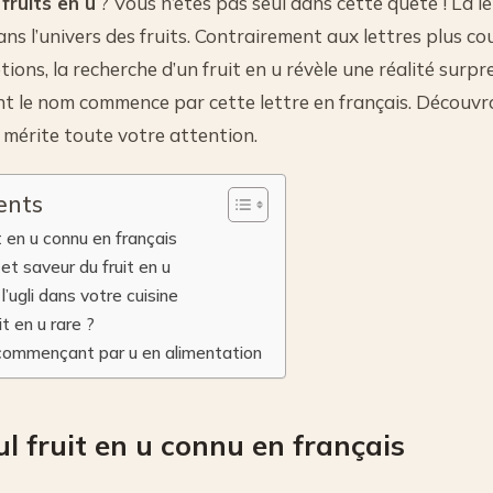
s
fruits en u
? Vous n’êtes pas seul dans cette quête ! La l
ans l’univers des fruits. Contrairement aux lettres plus co
ions, la recherche d’un fruit en u révèle une réalité surpren
ont le nom commence par cette lettre en français. Découv
mérite toute votre attention.
ents
uit en u connu en français
et saveur du fruit en u
l’ugli dans votre cuisine
t en u rare ?
commençant par u en alimentation
seul fruit en u connu en français