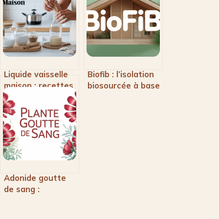
Liquide vaisselle
Biofib : l’isolation
maison : recettes
biosourcée à base
efficaces et
de chanvre made
écologiques pour
in France
la vaisselle
quotidienne
Adonide goutte
de sang :
caractéristiques
et culture de