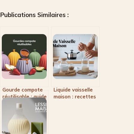
Publications Similaires :
Gourde compote
Liquide vaisselle
réutilisable : guide
maison : recettes
d’achat et
efficaces et
conseils
écologiques pour
d’utilisation
la vaisselle
quotidienne