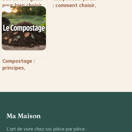
pour bien choisir
: comment choisir,
et utiliser votre
installer et utiliser
équipement de tri
efficacement
sélectif
Compostage :
principes,
méthodes et
bénéfices pour
transformer vos
déchets
Ma Maison
L'art de vivre chez soi, pièce par pièce :