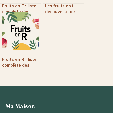
Fruits en E : liste
Les fruits en i :
complète des
découverte de
fruits
l’icaque et autres
commençant par
raretés exotiques
E
Fruits en R : liste
complète des
fruits qui
commencent par
R
Ma Maison