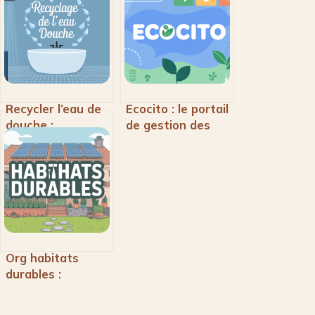
Recycler l’eau de
Ecocito : le portail
douche :
de gestion des
systèmes,
déchets pour
économies et
faciliter votre
installation
accès aux
déchèteries
Org habitats
durables :
solutions pour un
logement