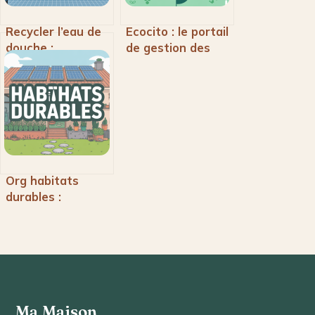
Recycler l’eau de
Ecocito : le portail
douche :
de gestion des
systèmes,
déchets pour
économies et
faciliter votre
installation
accès aux
déchèteries
Org habitats
durables :
solutions pour un
logement
écologique et
économe en
énergie
Ma Maison