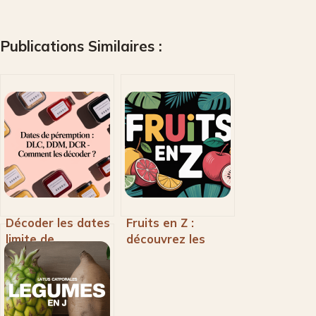
Publications Similaires :
Décoder les dates
Fruits en Z :
limite de
découvrez les
consommation :
fruits rares
DLC, DDM et DCR
commençant par
expliquées
la lettre Z