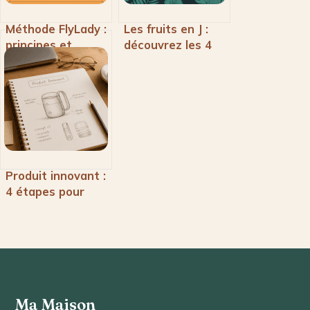
Méthode FlyLady :
Les fruits en J :
principes et
découvrez les 4
étapes pour
fruits qui
organiser votre
commencent par
maison sans
cette lettre
stress
Produit innovant :
4 étapes pour
transformer une
intuition en
succès
commercial
Ma Maison