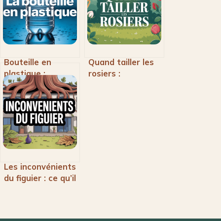
Bouteille en
Quand tailler les
plastique :
rosiers :
caractéristiques,
calendrier et
utilisations et
conseils pour
impact
chaque saison
environnemental
Les inconvénients
du figuier : ce qu’il
faut savoir avant
de planter