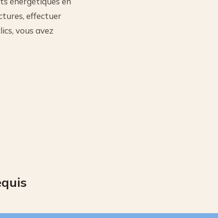
ts énergétiques en
ctures, effectuer
ics, vous avez
equis