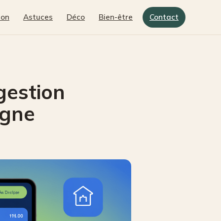
son
Astuces
Déco
Bien-être
Contact
gestion
igne