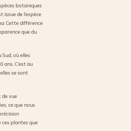
 espèces botaniques
t issue de l’espèce
ma
. Cette différence
apparence que du
Sud, où elles
00 ans. C’est au
elles se sont
t de vue
ées, ce que nous
précision
e ces plantes que