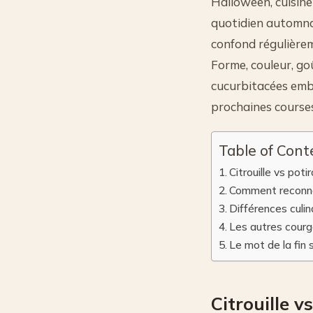
Halloween, cuisine
quotidien automnal
confond régulièrem
Forme, couleur, go
cucurbitacées embl
prochaines courses
Table of Cont
Citrouille vs pot
Comment reconnaît
Différences culina
Les autres courge
Le mot de la fin
Citrouille v