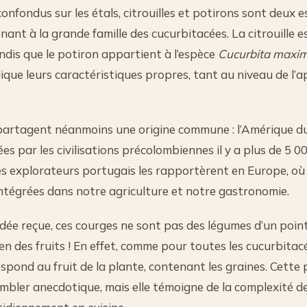
onfondus sur les étals, citrouilles et potirons sont deux
ant à la grande famille des cucurbitacées. La citrouille es
andis que le potiron appartient à l’espèce
Cucurbita maxi
que leurs caractéristiques propres, tant au niveau de l’
artagent néanmoins une origine commune : l’Amérique du 
ées par les civilisations précolombiennes il y a plus de 5 0
es explorateurs portugais les rapportèrent en Europe, où 
ntégrées dans notre agriculture et notre gastronomie.
idée reçue, ces courges ne sont pas des légumes d’un poin
en des fruits ! En effet, comme pour toutes les cucurbitac
ond au fruit de la plante, contenant les graines. Cette 
bler anecdotique, mais elle témoigne de la complexité d