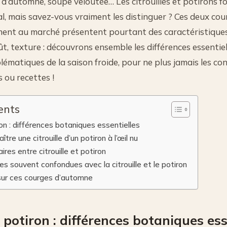
 d’automne, soupe veloutée… Les citrouilles et potirons f
, mais savez-vous vraiment les distinguer ? Ces deux cour
ent au marché présentent pourtant des caractéristiques 
ût, texture : découvrons ensemble les différences essentiel
ématiques de la saison froide, pour ne plus jamais les con
 ou recettes !
ents
iron : différences botaniques essentielles
re une citrouille d’un potiron à l’œil nu
ires entre citrouille et potiron
s souvent confondues avec la citrouille et le potiron
 sur ces courges d’automne
s potiron : différences botaniques ess