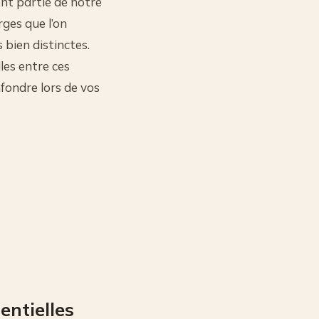
ont partie de notre
ges que l’on
bien distinctes.
les entre ces
fondre lors de vos
entielles