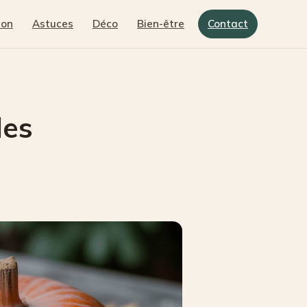
son
Astuces
Déco
Bien-être
Contact
les