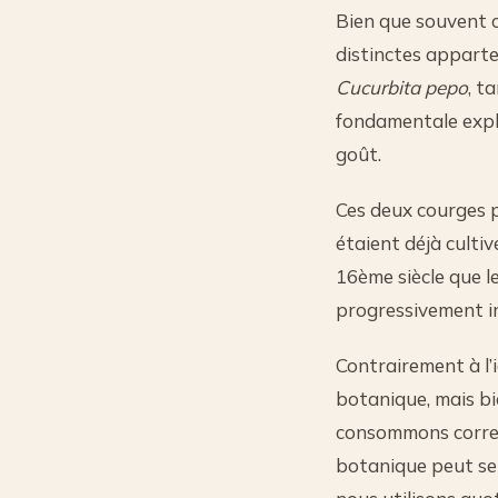
Bien que souvent c
distinctes apparten
Cucurbita pepo
, t
fondamentale expli
goût.
Ces deux courges p
étaient déjà cultiv
16ème siècle que l
progressivement i
Contrairement à l’
botanique, mais bi
consommons corresp
botanique peut sem