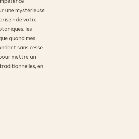
compétence
ur une mystérieuse
prise » de votre
taniques, les
ique quand mes
andant sans cesse
s pour mettre un
raditionnelles, en