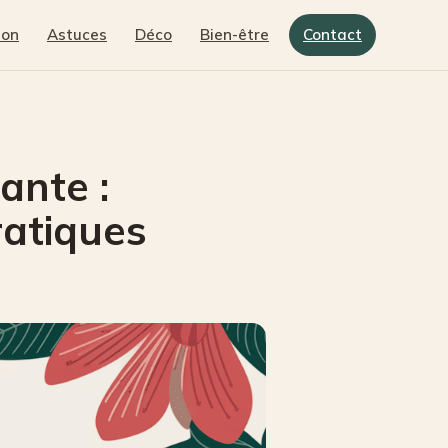
son
Astuces
Déco
Bien-être
Contact
ante :
ratiques