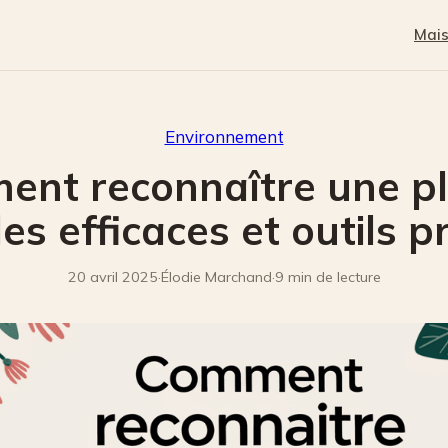
Mai
Environnement
nt reconnaître une pl
s efficaces et outils p
20 avril 2025
·
Élodie Marchand
·
9 min de lecture