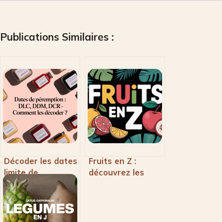
Publications Similaires :
Décoder les dates
Fruits en Z :
limite de
découvrez les
consommation :
fruits rares
DLC, DDM et DCR
commençant par
expliquées
la lettre Z