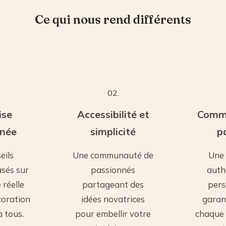
Ce qui nous rend différents
02.
ise
Accessibilité et
Comm
nnée
simplicité
p
eils
Une communauté de
Une
asés sur
passionnés
auth
 réelle
partageant des
pers
coration
idées novatrices
garan
à tous.
pour embellir votre
chaque 