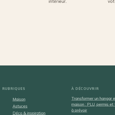
intérieur.
vot
RUBRIQUES
À DÉCOUVRIR
Transformer un hangar 
Maison
maison : PLU, permis et
Astuces
à prévoir
Déco & inspiration