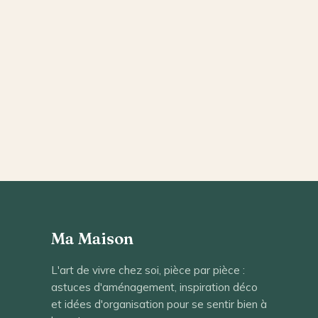
Ma Maison
L'art de vivre chez soi, pièce par pièce :
astuces d'aménagement, inspiration déco
et idées d'organisation pour se sentir bien à