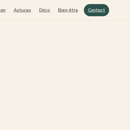
son
Astuces
Déco
Bien-être
Contact