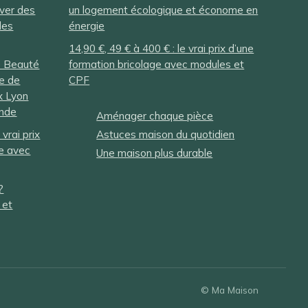
iver des
un logement écologique et économe en
les
énergie
14,90 €, 49 € à 400 € : le vrai prix d’une
e Beauté
formation bricolage avec modules et
te de
CPF
x Lyon
onde
Aménager chaque pièce
 vrai prix
Astuces maison du quotidien
ge avec
Une maison plus durable
?
 et
© Ma Maison