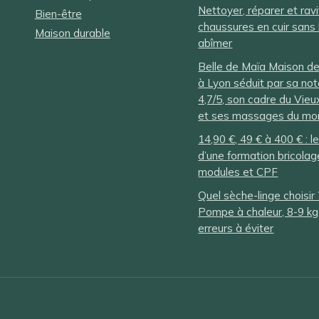
Nettoyer, réparer et rav
Bien-être
chaussures en cuir sans 
Maison durable
abîmer
Belle de Maïa Maison d
à Lyon séduit par sa no
4,7/5, son cadre du Vieu
et ses massages du m
14,90 €, 49 € à 400 € : le
d’une formation bricola
modules et CPF
Quel sèche-linge choisir 
Pompe à chaleur, 8-9 kg
erreurs à éviter