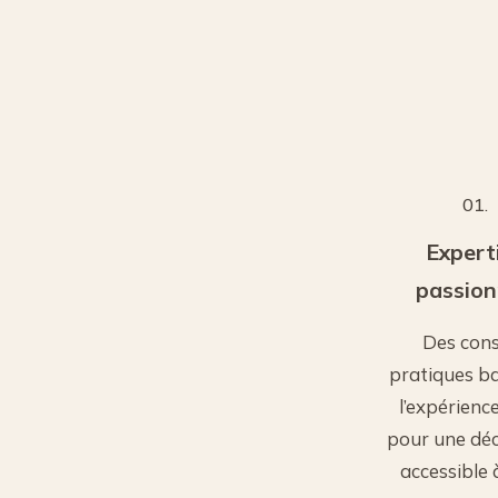
01.
Expert
passio
Des cons
pratiques b
l’expérience
pour une dé
accessible 