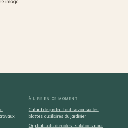
re image.
À LIRE EN CE MOMENT
en
Cafard de jardin : tout savoir sur les
 travaux
blattes auxiliaires du jardinier
Org habitats durables : solutions pour